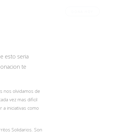
S
CONTACTANOS
DONA HOY
e esto seria
donacion te
s nos olvidamos de
da vez mas dificil
a iniciativas como
itos Solidarios. Son