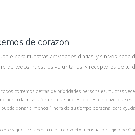
CIO
COMO PARTICIPAR?
QUE HACEMOS?
ALIADO
cemos de corazon
uable para nuestras actividades diarias, y sin vos nada d
re de todos nuestros voluntarios, y receptores de tu 
todos corremos detras de prioridades personales, muchas vece
o tienen la misma fortuna que uno. Es por este motivo, que es ca
 pueda donar al menos 1 hora de su tiempo personal para ayudar 
certe y que te sumes a nuestro evento mensual de Tejido de Gorr